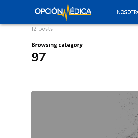
NOSOTR
12 posts
Browsing category
97