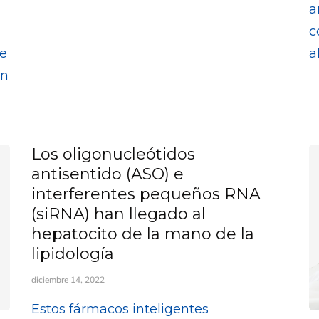
a
c
ue
a
un
Los oligonucleótidos
antisentido (ASO) e
interferentes pequeños RNA
(siRNA) han llegado al
hepatocito de la mano de la
lipidología
diciembre 14, 2022
Estos fármacos inteligentes