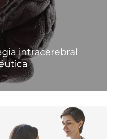
gia intracerebral
éutica