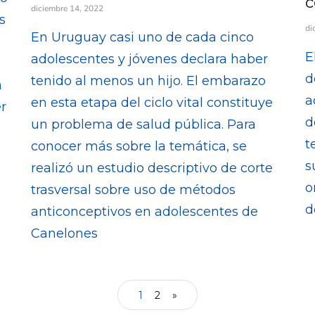
c
diciembre 14, 2022
s
di
En Uruguay casi uno de cada cinco
E
adolescentes y jóvenes declara haber
d
tenido al menos un hijo. El embarazo
n
a
en esta etapa del ciclo vital constituye
er
d
un problema de salud pública. Para
t
conocer más sobre la temática, se
s
realizó un estudio descriptivo de corte
o
trasversal sobre uso de métodos
d
anticonceptivos en adolescentes de
Canelones
1
2
»