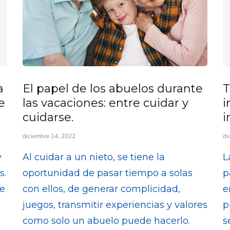
a
El papel de los abuelos durante
T
e
las vacaciones: entre cuidar y
i
cuidarse.
i
diciembre 14, 2022
di
y
Al cuidar a un nieto, se tiene la
L
s.
oportunidad de pasar tiempo a solas
p
te
con ellos, de generar complicidad,
e
juegos, transmitir experiencias y valores
p
como solo un abuelo puede hacerlo.
s