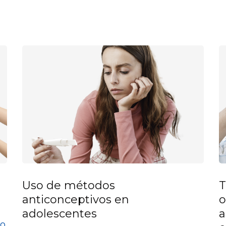
Uso de métodos
T
anticonceptivos en
o
adolescentes
a
lo