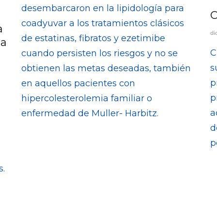
desembarcaron en la lipidología para
C
coadyuvar a los tratamientos clásicos
a
di
de estatinas, fibratos y ezetimibe
da
C
cuando persisten los riesgos y no se
s
obtienen las metas deseadas, también
p
en aquellos pacientes con
p
hipercolesterolemia familiar o
a
enfermedad de Muller- Harbitz.
d
p
s.