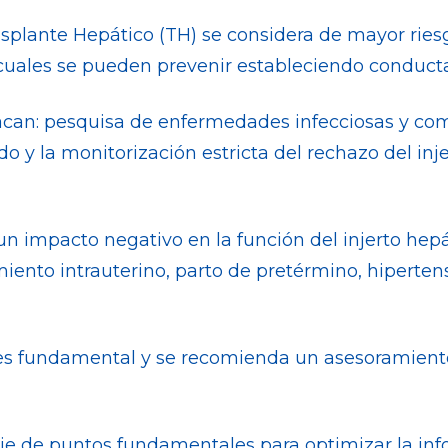
splante Hepático (TH) se considera de mayor ries
 cuales se pueden prevenir estableciendo conduc
acan: pesquisa de enfermedades infecciosas y com
 la monitorización estricta del rechazo del injer
 impacto negativo en la función del injerto hepá
miento intrauterino, parto de pretérmino, hiperte
iar es fundamental y se recomienda un asesoramie
rie de puntos fundamentales para optimizar la inf